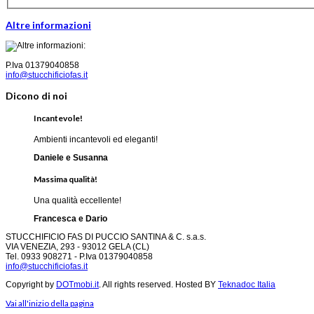
Altre informazioni
P.Iva 01379040858
info@stucchificiofas.it
Dicono di noi
Incantevole!
Ambienti incantevoli ed eleganti!
Daniele e Susanna
Massima qualità!
Una qualità eccellente!
Francesca e Dario
STUCCHIFICIO FAS DI PUCCIO SANTINA & C. s.a.s.
VIA VENEZIA, 293 - 93012 GELA (CL)
Tel. 0933 908271 - P.Iva 01379040858
info@stucchificiofas.it
Copyright by
DOTmobi.it
. All rights reserved. Hosted BY
Teknadoc Italia
Vai all'inizio della pagina